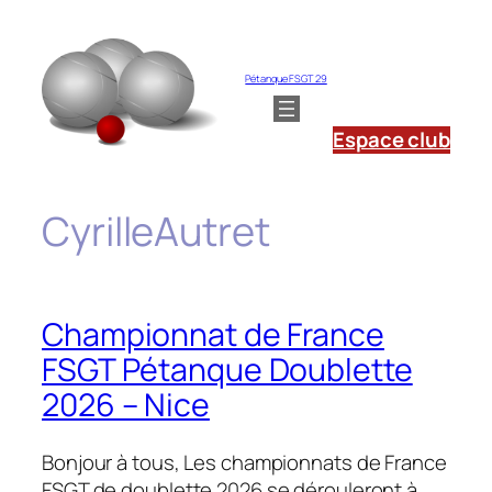
Aller
au
contenu
Pétanque FSGT 29
Espace club
CyrilleAutret
Championnat de France
FSGT Pétanque Doublette
2026 – Nice
Bonjour à tous, Les championnats de France
FSGT de doublette 2026 se dérouleront à