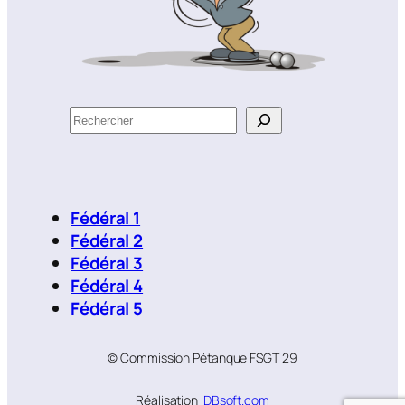
R
e
c
h
e
Fédéral 1
r
Fédéral 2
c
Fédéral 3
h
Fédéral 4
e
Fédéral 5
r
© Commission Pétanque FSGT 29
Réalisation
IDBsoft.com