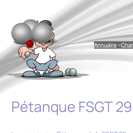
Aller
au
contenu
Annuaire
Cha
Pétanque FSGT 29