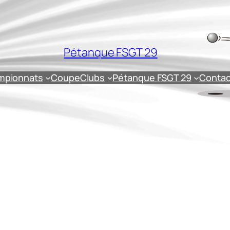
Pétanque FSGT 29
mpionnats
Coupe
Clubs
Pétanque FSGT 29
Contac