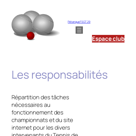
Aller
au
contenu
Pétanque FSGT 29
Espace club
Les responsabilités
Répartition des tâches
nécessaires au
fonctionnement des
championnats et du site
internet pour les divers
intervenants du Tennis de