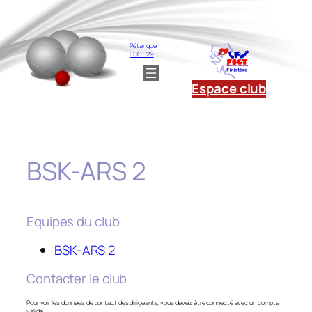
Aller
au
contenu
Pétanque
FSGT 29
Espace club
BSK-ARS 2
Equipes du club
BSK-ARS 2
Contacter le club
Pour voir les données de contact des dirigeants, vous devez être connecté avec un compte
validé !