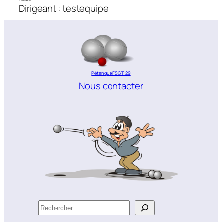
Dirigeant : testequipe
Pétanque FSGT 29
Nous contacter
R
e