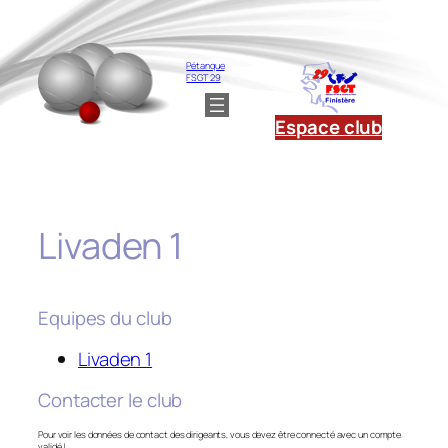
Aller
au
contenu
Pétanque
FSGT 29
Espace club
Livaden 1
Equipes du club
Livaden 1
Contacter le club
Pour voir les données de contact des dirigeants, vous devez être connecté avec un compte
validé !