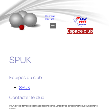
Aller
au
contenu
Pétanque
FSGT 29
Espace club
SPUK
Equipes du club
SPUK
Contacter le club
Pour voir les données de contact des dirigeants, vous devez être connecté avec un compte
validé !