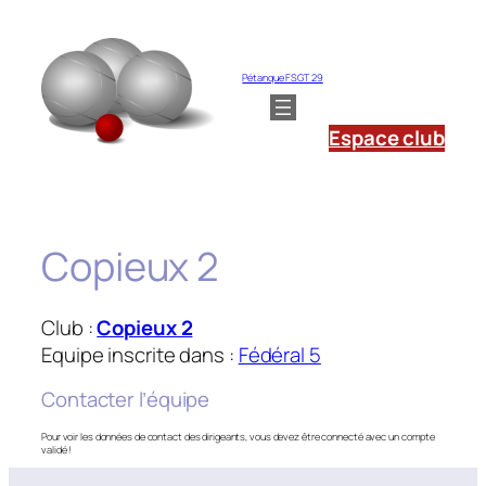
Aller
au
contenu
Pétanque FSGT 29
Espace club
Copieux 2
Club :
Copieux 2
Equipe inscrite dans :
Fédéral 5
Contacter l’équipe
Pour voir les données de contact des dirigeants, vous devez être connecté avec un compte
validé !