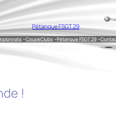
Pétanque FSGT 29
mpionnats
Coupe
Clubs
Pétanque FSGT 29
Contac
de !