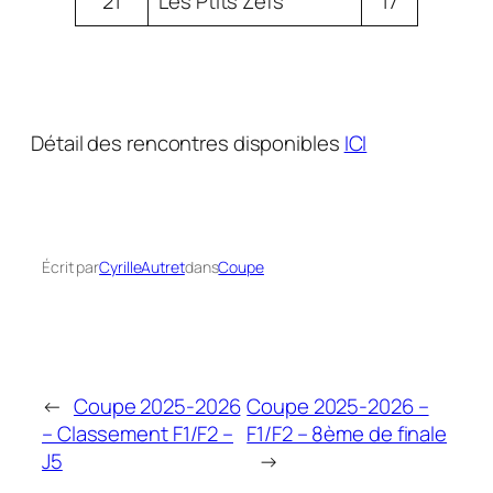
21
Les Ptits Zefs
17
Détail des rencontres disponibles
ICI
Écrit par
CyrilleAutret
dans
Coupe
←
Coupe 2025-2026
Coupe 2025-2026 –
– Classement F1/F2 –
F1/F2 – 8ème de finale
J5
→