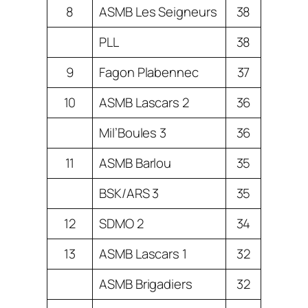
8
ASMB Les Seigneurs
38
PLL
38
9
Fagon Plabennec
37
10
ASMB Lascars 2
36
Mil’Boules 3
36
11
ASMB Barlou
35
BSK/ARS 3
35
12
SDMO 2
34
13
ASMB Lascars 1
32
ASMB Brigadiers
32