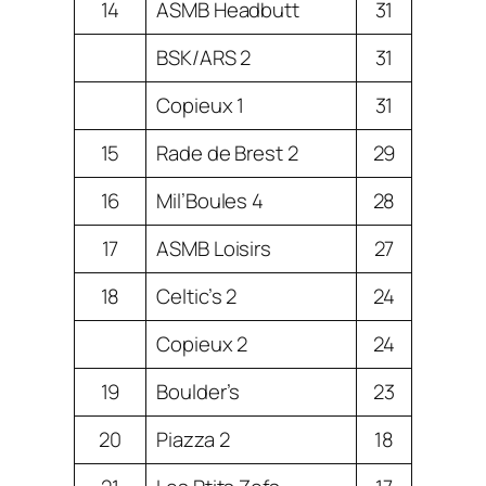
14
ASMB Headbutt
31
BSK/ARS 2
31
Copieux 1
31
15
Rade de Brest 2
29
16
Mil’Boules 4
28
17
ASMB Loisirs
27
18
Celtic’s 2
24
Copieux 2
24
19
Boulder’s
23
20
Piazza 2
18