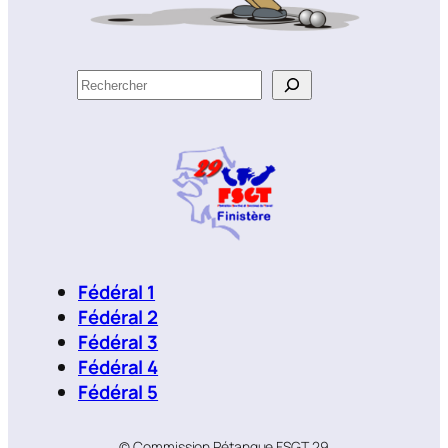
R
e
c
h
e
r
c
h
e
Fédéral 1
r
Fédéral 2
Fédéral 3
Fédéral 4
Fédéral 5
© Commission Pétanque FSGT 29