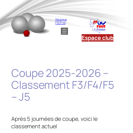
Aller
au
contenu
Pétanque
FSGT 29
Espace club
Coupe 2025-2026 –
Classement F3/F4/F5
– J5
Après 5 journées de coupe, voici le
classement actuel