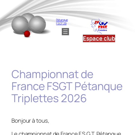
Aller
au
contenu
Pétanque
FSGT 29
Espace club
Championnat de
France FSGT Pétanque
Triplettes 2026
Bonjour à tous,
Le championnat de France F.S.G.T. Pétanque