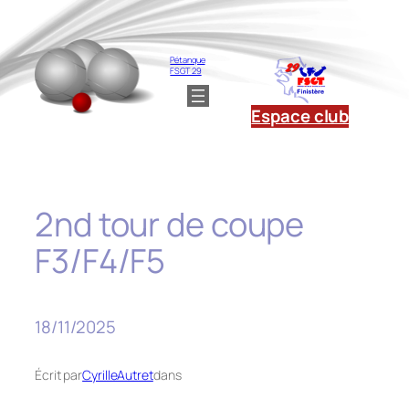
Aller
au
contenu
Pétanque
FSGT 29
Espace club
2nd tour de coupe
F3/F4/F5
18/11/2025
Écrit par
CyrilleAutret
dans