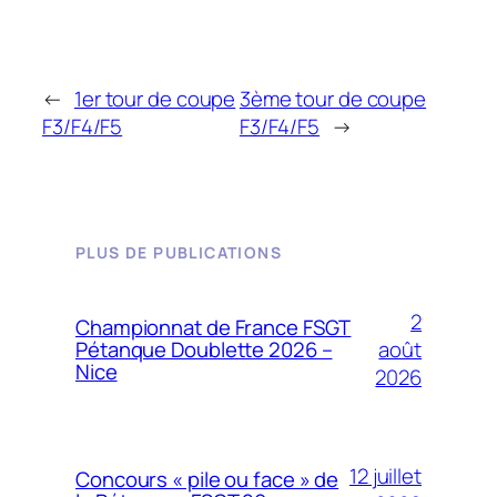
←
1er tour de coupe
3ème tour de coupe
F3/F4/F5
F3/F4/F5
→
PLUS DE PUBLICATIONS
2
Championnat de France FSGT
août
Pétanque Doublette 2026 –
Nice
2026
12 juillet
Concours « pile ou face » de