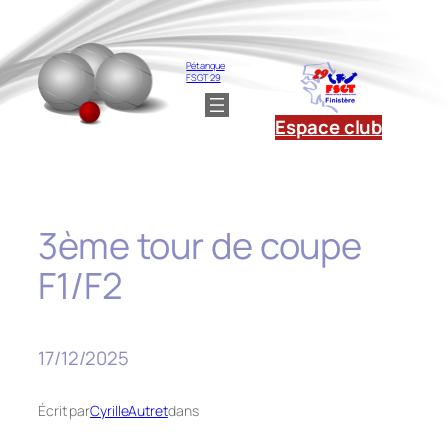
Aller
au
contenu
Pétanque
FSGT 29
Espace club
3ème tour de coupe
F1/F2
17/12/2025
Écrit par
CyrilleAutret
dans