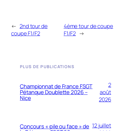
←
2nd tour de
4ème tour de coupe
coupe F1/F2
F1/F2
→
PLUS DE PUBLICATIONS
2
Championnat de France FSGT
août
Pétanque Doublette 2026 –
Nice
2026
12 juillet
Concours « pile ou face » de